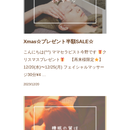
Xmas☆プレゼント半額SALE☆
こんにちは(^^) ママセラピスト今野です
ク
リスマスプレゼント
【再来様限定
】
12/20(水)〜12/25(月) フェイシャルマッサー
ジ30分¥4 …
2023/12/20