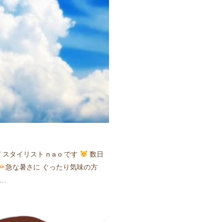
 スタイリスト n a o です
数日
急な暑さに ぐったり気味の方
 …