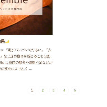
効果
☆ 『足がパンパンでだるい』『夕
る』など足の疲れを感じることはあ
原因は 筋肉の酷使や運動不足などが
圧の変化によりふく …
1
2
3
4
5