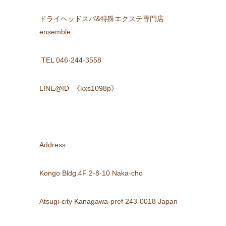
ドライヘッドスパ&特殊エクステ専門店
ensemble
TEL 046-244-3558
LINE@ID
《kxs1098p》
Address
Kongo Bldg.4F 2-8-10 Naka-cho
Atsugi-city Kanagawa-pref 243-0018 Japan