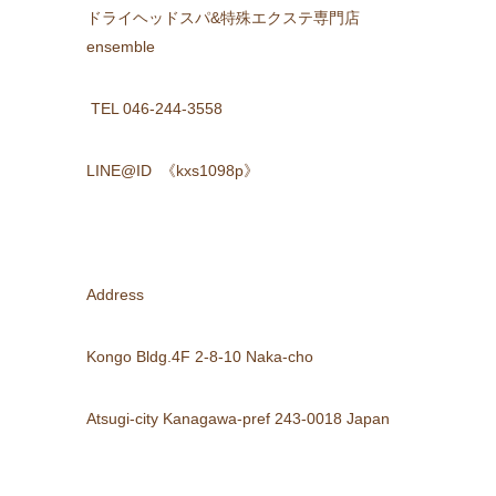
ドライヘッドスパ&特殊エクステ専門店
ensemble
TEL 046-244-3558
LINE@ID
《kxs1098p》
Address
Kongo Bldg.4F 2-8-10 Naka-cho
Atsugi-city Kanagawa-pref 243-0018 Japan