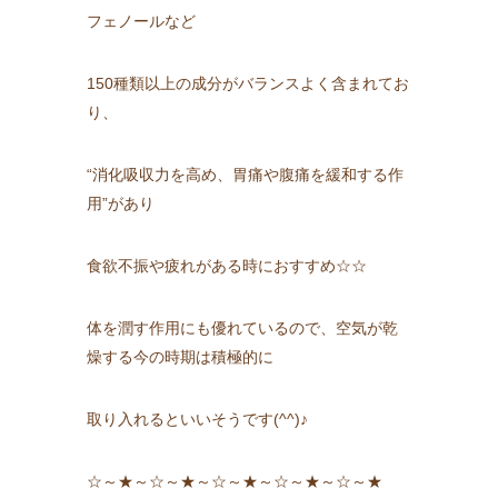
フェノールなど
150種類以上の成分がバランスよく含まれてお
り、
“消化吸収力を高め、胃痛や腹痛を緩和する作
用”があり
食欲不振や疲れがある時におすすめ☆☆
体を潤す作用にも優れているので、空気が乾
燥する今の時期は積極的に
取り入れるといいそうです(^^)♪
☆～★～☆～★～☆～★～☆～★～☆～★