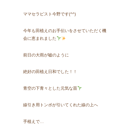
ママセラピスト今野です(^^)
今年も田植えのお手伝いをさせていただく機
会に恵まれました
前日の大雨が嘘のように
絶好の田植え日和でした！！
青空の下青々とした元気な苗
線引き用トンボが引いてくれた線の上へ
手植えで…