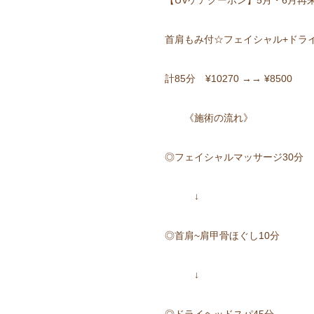
首肩もみ付☆フェイシャル+ドラ
計85分 ¥10270 →→ ¥8500
《施術の流れ》
◎フェイシャルマッサージ30分
↓
◎首肩~肩甲骨ほぐし10分
↓
◎ドライヘッドスパ45分