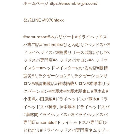
ホームページhttps://ensemble-jpn.com/
公式LINE @970hfqxx
#nemuresort#ネムリゾート#ドライヘッドス
パ専門店#ensemble#ひとねむり#ヘッドスパ#
ドライヘッドスパ#筋膜リリース#頭ほぐし#ヘ
ッドスパ専門店#ヘッドスパサロン#ヘッドマ
イスター#ヘッドマイスターのいるお店#眼精
疲労#リラクゼーション#リラクゼーションサ
ロン#雑誌掲載店#雑誌掲載サロン#本厚木リラ
クゼーション#本厚木#本厚木駅東口#厚木市#
小田急小田原線#ドライヘッドスパ厚木#ドラ
イヘッドスパ神奈川#本厚木ドライヘッドスパ
#南林間ドライヘッドスパ#ドライヘッドスパ
専門店ensemble#ドライヘッドスパ専門店ひ
とねむり#ドライヘッドスパ専門店ネムリゾー