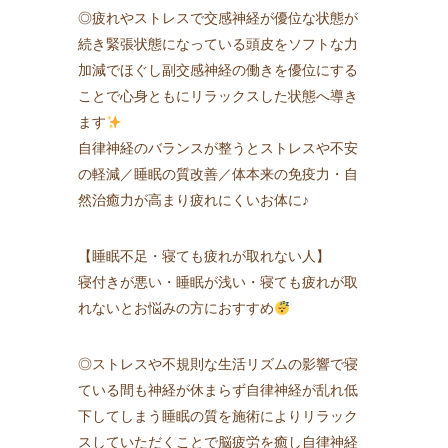
◎疲れやストレスで交感神経が優位な状態が
続き緊張状態になっている頭皮をソフトな力
加減でほぐし副交感神経の働きを優位にする
ことで心身ともにリラックスした状態へ導き
ます
自律神経のバランスが整うとストレスや不安
の軽減／睡眠の質改善／体本来の免疫力・自
然治癒力が高まり疲れにくいお体に♪
【睡眠不足・寝ても疲れが取れない人】
寝付きが悪い・睡眠が浅い・寝ても疲れが取
れないとお悩みの方におすすめ
◎ストレスや不規則な生活リズムの影響で寝
ている間も神経が休まらず自律神経が乱れ低
下してしまう睡眠の質を施術によりリラック
スしていただくことで脳疲労を癒し自律神経