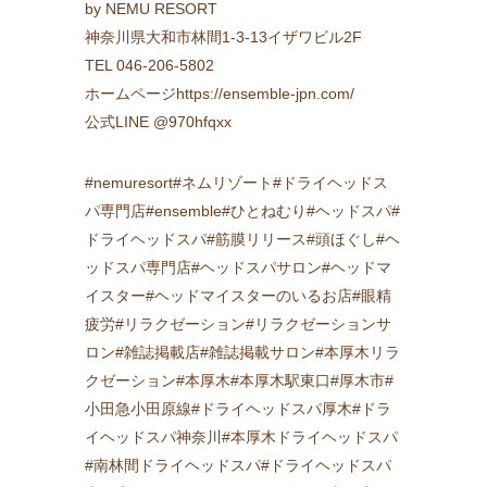
by NEMU RESORT
神奈川県大和市林間1-3-13イザワビル2F
TEL 046-206-5802
ホームページhttps://ensemble-jpn.com/
公式LINE @970hfqxx
#nemuresort#ネムリゾート#ドライヘッドス
パ専門店#ensemble#ひとねむり#ヘッドスパ#
ドライヘッドスパ#筋膜リリース#頭ほぐし#ヘ
ッドスパ専門店#ヘッドスパサロン#ヘッドマ
イスター#ヘッドマイスターのいるお店#眼精
疲労#リラクゼーション#リラクゼーションサ
ロン#雑誌掲載店#雑誌掲載サロン#本厚木リラ
クゼーション#本厚木#本厚木駅東口#厚木市#
小田急小田原線#ドライヘッドスパ厚木#ドラ
イヘッドスパ神奈川#本厚木ドライヘッドスパ
#南林間ドライヘッドスパ#ドライヘッドスパ