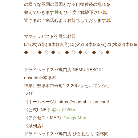
の様々な不調の原因となる自律神経の乱れを
整えていきます
ぜひ一度ご体験下さい
皆さまのご来店心よりお待ちしております
ママセラピスト今野出勤日
5/1(木)7(水)8(木)12(月)13(火)15(木)20(火)21(水)22(木)26
◆ ◇ ◆ ◇ ◆ ◇ ◆ ◇ ◆ ◇ ◆ ◇ ◆
ドライヘッドスパ専門店 NEMU RESORT
ensemble本厚木
神奈川県厚木市寿町1-2-20レクセルマンショ
ン1F
《ホームページ》https://ensemble-jpn.com/
《公式LINE 》
@kxs1098p
《アクセス・MAP》
GoogleMap
《系列店》
ドライヘッドスパ専門店 ひとねむり 南林間