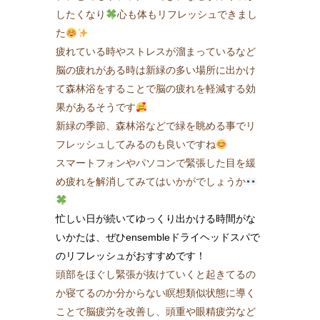
したくなり
心も体もリフレッシュできまし
た
疲れている時やストレスが溜まっているなど
脳の疲れがある時は新緑の多い場所に出かけ
て森林浴をすることで脳の疲れを軽減する効
果があるそうです
新緑の季節、森林浴などで緑を眺める事でリ
フレッシュしてみるのも良いですね
スマートフォンやパソコンで緊張した目を緩
め疲れを解消してみてはいかがでしょうか
忙しい日が続いてゆっくり出かける時間がな
いかたは、ぜひensembleドライヘッドスパで
のリフレッシュがおすすめです！
頭部をほぐし緊張が抜けていくと起きてるの
か寝てるのか分からない瞑想類似状態に導く
ことで脳疲労を改善し、頭重や眼精疲労など