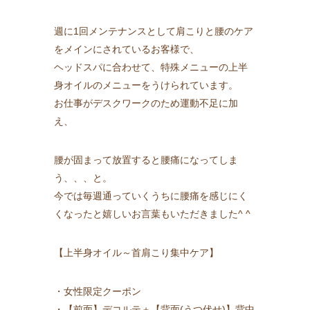
週に1回メンテナンスとして肩こりと腰のケア
をメインにされているお客様で、
ヘッドスパに合わせて、特殊メニューの上半
身オイルのメニューをうけられています。
お仕事がデスクワークのため運動不足に加
え、
腰が固まって放置すると腰痛になってしま
う、、、と。
今では毎週通っていくうちに腰痛を感じにく
くなったと嬉しいお言葉もいただきました^ ^
【上半身オイル～首肩こり集中ケア】
・女性限定クーポン
・【前面】デコルテ＋【背面(うつ伏せ)】背中