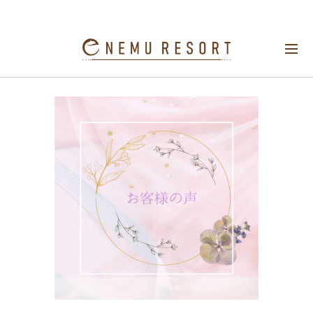
口コミ『ヘッドスパ45分+フェイシャル30
分』