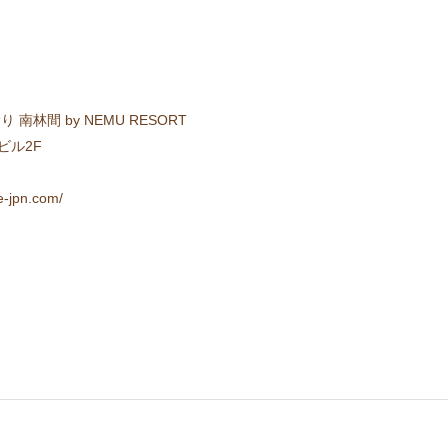
林間 by NEMU RESORT
ビル2F
jpn.com/