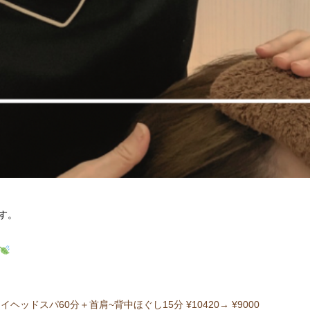
す。
ヘッドスパ60分＋首肩~背中ほぐし15分 ¥10420→ ¥9000