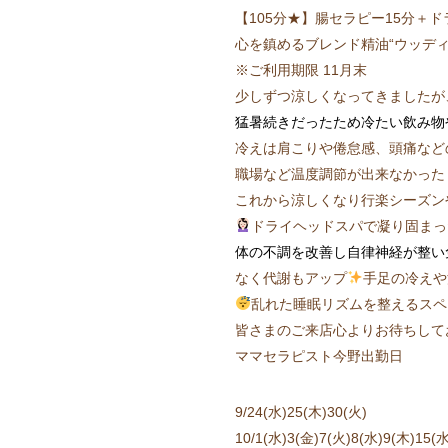
【105分★】腸セラピー15分＋ドラ
心を鎮めるブレンド精油“ウッデ
※ご利用期限 11月末
少しずつ涼しくなってきましたが
猛暑続きだったため冷たい飲み物
冷えは肩こりや倦怠感、頭痛など
職場など温度調節が出来なかった
これから涼しくなり行楽シーズン
ドライヘッドスパで凝り固まっ
体の不調を改善し自律神経が整い
なく代謝もアップ
手足の冷えや
乱れた睡眠リズムを整えるスペ
皆さまのご来店心よりお待ちして
ママセラピスト今野出勤日
9/24(水)25(木)30(火)
10/1(水)3(金)7(火)8(水)9(木)15(