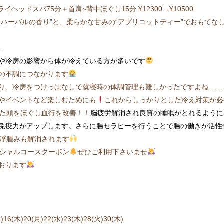
イヘッドスパ75分＋首肩~背中ほぐし15分 ¥12300→¥10500
ィハーバルの香り”と、柔らかな甘みの“アプリコットティー”でおもてな
、
や冷房の影響から体が冷えている方が多いです
の不調につながります
り、冷房をつけっぱなしで就寝時の体調管理も難しかったですよね……
やイベントなど楽しむためにも
これからしっかりとした冷え対策が必
た頭をほぐし血行を改善！！
脳疲労解消され良質の睡眠がとれるように
免疫力がアップします。
さらに腸セラピーを行うことで腸の働きが活性
浮腫みも解消されます
シャルコースクーポン
ぜひご利用下さいませ
おります
水)16(木)20(月)22(水)23(木)28(火)30(木)