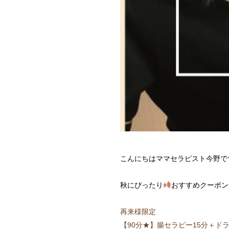
こんにちはママセラピスト今野で
秋にぴったり
おすすめクーポン
再来様限定
【90分★】腸セラピー15分＋ドライ