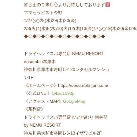
皆さまのご来店心よりお待ちしております‍
ママセラピスト今野
1/27(火)28(水)29(木)30(金)
2/3(火)4(水)5(木)10(火)12(木)13(金)17(火)19(木)20(金)24
◆◇◆◇◆◇◆◇◆◇◆◇◆◇◆◇◆◇◆
ドライヘッドスパ専門店 NEMU RESORT
ensemble本厚木
神奈川県厚木市寿町1-2-20レクセルマンショ
ン1F
《ホームページ》https://ensemble-jpn.com/
《公式LINE 》
@kxs1098p
《アクセス・MAP》
GoogleMap
《系列店》
ドライヘッドスパ専門店 ひとねむり 南林間
by NEMU RESORT
神奈川県大和市林間1-3-13イザワビル2F