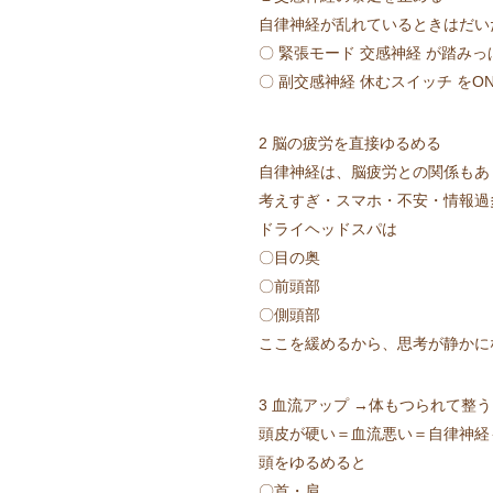
自律神経が乱れているときはだい
〇 緊張モード 交感神経 が踏み
〇 副交感神経 休むスイッチ をO
2 脳の疲労を直接ゆるめる
自律神経は、脳疲労との関係もあ
考えすぎ・スマホ・不安・情報過
ドライヘッドスパは
〇目の奥
〇前頭部
〇側頭部
ここを緩めるから、思考が静かに
3 血流アップ →体もつられて整う
頭皮が硬い＝血流悪い＝自律神経
頭をゆるめると
〇首・肩