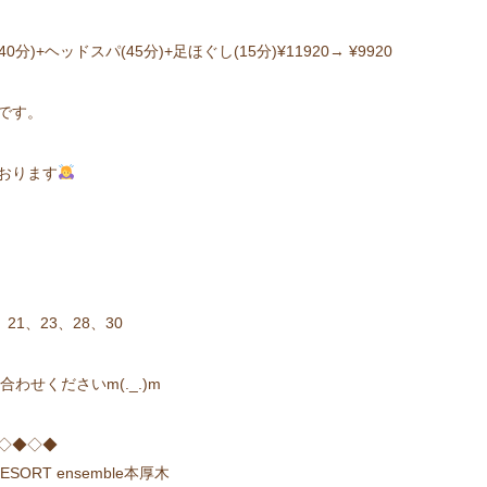
)+ヘッドスパ(45分)+足ほぐし(15分)¥11920→ ¥9920
ンです。
おります
、21、23、28、30
わせくださいm(._.)m
◇◆◇◆
ORT ensemble本厚木